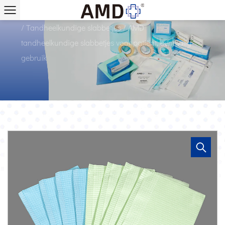
Thuis
/
Producten
/
AMD medische wegwerpbaar
/
Tandheelkundige slabbetjes
/
AMD
tandheelkundige slabbetjes voor patiënt, eenmalig
gebruik