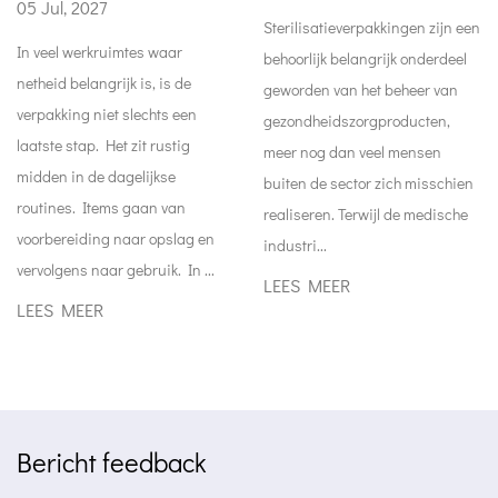
Sterilisatieverpakkingen zijn een
03 Aug, 2026
 waar
behoorlijk belangrijk onderdeel
Sterilisatieverpakkin
, is de
geworden van het beheer van
kerncomponent van h
hts een
gezondheidszorgproducten,
van gezondheidszor
 rustig
meer nog dan veel mensen
Van algemene medi
jkse
buiten de sector zich misschien
verbruiksartikelen to
n van
realiseren. Terwijl de medische
precisielaboratoriu
opslag en
industri...
bijna alle
ik. In ...
LEES MEER
gezondheidsgerelat
producten ve...
LEES MEER
Bericht feedback