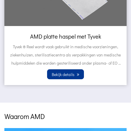
l met Tyvek
AMD Zelfafdichtend z
Tyvek
s verpakkingen van medische
Tyvek ® Zakken worden vaak gebruikt in medische
eerd onder plasma- of EO -
voorzieningen, ziekenhuizen, 
.
verpakkingen van medische hu
ls
gesteriliseerd onder plas
Bekijk detai
Waarom AMD