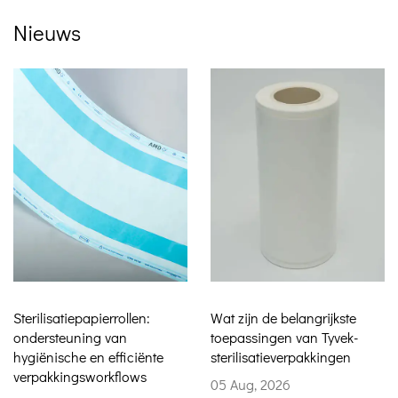
Nieuws
ollen:
Wat zijn de belangrijkste
Kan Tyvek Self Se
n
toepassingen van Tyvek-
verschillende beh
ficiënte
sterilisatieverpakkingen
het gebied van
lows
sterilisatieverpakk
05 Aug, 2026
ondersteunen