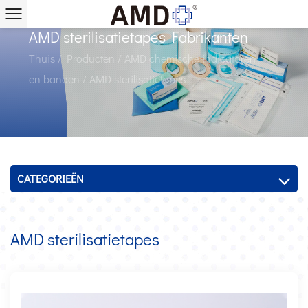
AMD sterilisatietapes Fabrikanten
Thuis
/
Producten
/
AMD chemische indicatoren
en banden
/
AMD sterilisatietapes
CATEGORIEËN
AMD sterilisatietapes