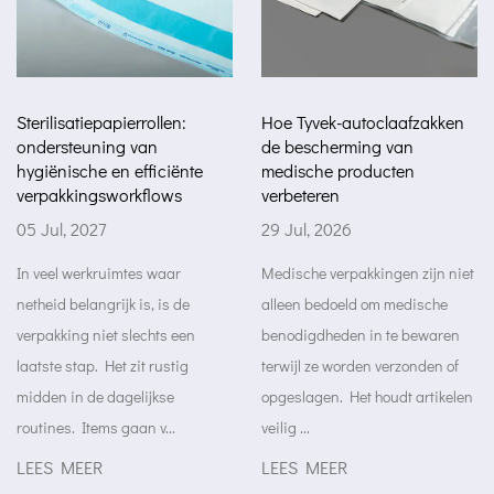
errollen:
Hoe Tyvek-autoclaafzakken
Tyvek-zakken v
 van
de bescherming van
sterilisatie: ee
 efficiënte
medische producten
keuze voor me
rkflows
verbeteren
verpakkingsto
29 Jul, 2026
27 Jul, 2026
mtes waar
Medische verpakkingen zijn niet
Medische verpakk
k is, is de
alleen bedoeld om medische
evolueren terwijl
slechts een
benodigdheden in te bewaren
en fabrikanten z
 zit rustig
terwijl ze worden verzonden of
veiligere, beter 
gelijkse
opgeslagen. Het houdt artikelen
manieren om met
aan v...
veilig ...
producten ...
LEES MEER
LEES MEER