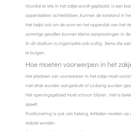
gebeuren
Voordat er iets in het zakje wordt geplaatst, is een 
voordat
oppervlakken achterblijven, kunnen de toestand in het
er
Het helpt ook om de vorm en het oppervlak van het it
voorwerpen
in
sommige gevallen kunnen kleine aanpassingen in de
worden
In dit stadium is organisatie ook nuttig. Items die 
geplaatst?
te buigen.
3
Hoe moeten voorwerpen in het zakj
Hoe
moeten
Het plaatsen van voorwerpen in het zakje moet voorzi
voorwerpen
niet strak worden aangedrukt of zodanig worden gesta
in
Het openingsgebied moet schoon blijven. Het is beter
het
zakje
speelt.
worden
Positionering is ook van belang. Artikelen moeten op 
geplaatst?
stabiel worden.
4