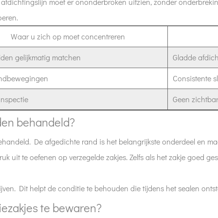
 afdichtingslijn moet er ononderbroken uitzien, zonder onderbrekinge
oeren.
Waar u zich op moet concentreren
ijden gelijkmatig matchen
Gladde afdich
andbewegingen
Consistente sl
inspectie
Geen zichtba
den behandeld?
handeld. De afgedichte rand is het belangrijkste onderdeel en ma
uk uit te oefenen op verzegelde zakjes. Zelfs als het zakje goed gesl
ven. Dit helpt de conditie te behouden die tijdens het sealen ontst
tiezakjes te bewaren?