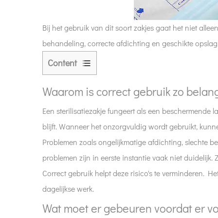
Bij het gebruik van dit soort zakjes gaat het niet al
behandeling, correcte afdichting en geschikte opslag. 
Content
1
Waarom
Waarom is correct gebruik zo belang
is
Een sterilisatiezakje fungeert als een beschermende la
correct
blijft. Wanneer het onzorgvuldig wordt gebruikt, kunnen
gebruik
zo
Problemen zoals ongelijkmatige afdichting, slechte 
belangrijk?
problemen zijn in eerste instantie vaak niet duidelijk.
2
Correct gebruik helpt deze risico's te verminderen. He
Wat
dagelijkse werk.
moet
Wat moet er gebeuren voordat er v
er