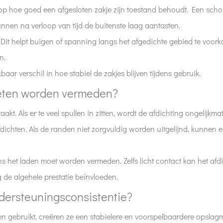
p hoe goed een afgesloten zakje zijn toestand behoudt. Een sch
unnen na verloop van tijd de buitenste laag aantasten.
Dit helpt buigen of spanning langs het afgedichte gebied te voor
n.
verschil in hoe stabiel de zakjes blijven tijdens gebruik.
eten worden vermeden?
kt. Als er te veel spullen in zitten, wordt de afdichting ongelijkmat
ichten. Als de randen niet zorgvuldig worden uitgelijnd, kunnen e
s het laden moet worden vermeden. Zelfs licht contact kan het afd
g de algehele prestatie beïnvloeden.
ndersteuningsconsistentie?
den gebruikt, creëren ze een stabielere en voorspelbaardere opslagm