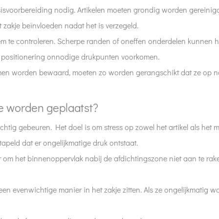
basisvoorbereiding nodig. Artikelen moeten grondig worden gereinigd
 zakje beïnvloeden nadat het is verzegeld.
em te controleren. Scherpe randen of oneffen onderdelen kunnen he
 positionering onnodige drukpunten voorkomen.
samen worden bewaard, moeten zo worden gerangschikt dat ze op natu
e worden geplaatst?
chtig gebeuren. Het doel is om stress op zowel het artikel als het
peld dat er ongelijkmatige druk ontstaat.
 om het binnenoppervlak nabij de afdichtingszone niet aan te raken
een evenwichtige manier in het zakje zitten. Als ze ongelijkmatig w