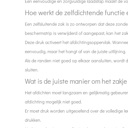
Een eenvoudige en zorgvuldige laadstap maakt de v
Hoe
Hoe werkt de zelfdichtende functie e
werkt
de
Een zelfsluitende zak is zo ontworpen dat deze zond
zelfdichtende
beschermstrip is verwijderd of aangepast, kan het za
functie
Deze druk activeert het afdichtingsoppervlak. Wannee
eigenlijk?
5
eenvoudig, maar het hangt af van de juiste uitlijning.
Wat
Als de randen niet goed op elkaar aansluiten, wordt d
is
sluiten.
de
Wat is de juiste manier om het zakje 
juiste
manier
Het afdichten moet langzaam en gelijkmatig gebeuren.
om
afdichting mogelijk niet goed.
het
Er moet druk worden uitgeoefend over de volledige leng
zakje
drukken.
te