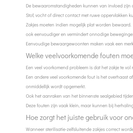
bewaren?
De bewaaromstandigheden kunnen van invloed zijn o
8
Stof, vocht of direct contact met ruwe oppervlakken k
Welke
Zakjes moeten indien mogelijk plat worden bewaard. 
veelvoorkomende
ook eenvoudiger en vermindert onnodige beweginge
fouten
moeten
Eenvoudige bewaargewoonten maken vaak een merkbaar 
worden
Welke veelvoorkomende fouten mo
vermeden?
9
Een veel voorkomend probleem is dat het zakje te vol raa
Hoe
Een andere veel voorkomende fout is het overhaast afd
zorgt
onmiddellijk wordt opgemerkt.
het
Ook het aanraken van het binnenste sealgebied tijden
juiste
Deze fouten zijn vaak klein, maar kunnen bij herhalin
gebruik
voor
Hoe zorgt het juiste gebruik voor o
ondersteuningsconsistentie?
Wanneer sterilisatie-zelfsluitende zakjes correct wor