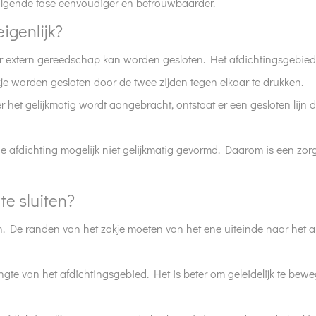
olgende fase eenvoudiger en betrouwbaarder.
igenlijk?
er extern gereedschap kan worden gesloten. Het afdichtingsgebied 
kje worden gesloten door de twee zijden tegen elkaar te drukken.
r het gelijkmatig wordt aangebracht, ontstaat er een gesloten lijn
e afdichting mogelijk niet gelijkmatig gevormd. Daarom is een zorg
te sluiten?
 De randen van het zakje moeten van het ene uiteinde naar het and
te van het afdichtingsgebied. Het is beter om geleidelijk te bewege