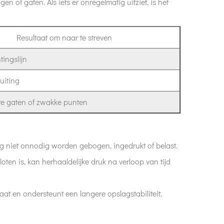
n of gaten. Als iets er onregelmatig uitziet, is het
Resultaat om naar te streven
tingslijn
uiting
re gaten of zwakke punten
g niet onnodig worden gebogen, ingedrukt of belast.
oten is, kan herhaaldelijke druk na verloop van tijd
aat en ondersteunt een langere opslagstabiliteit.