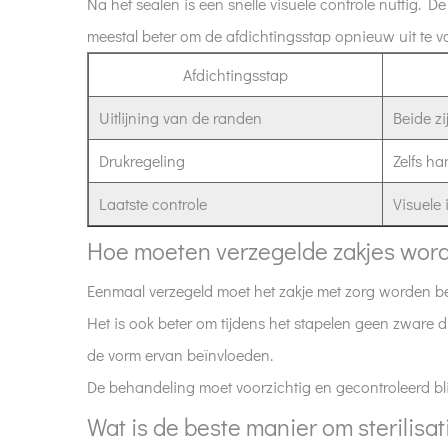
sluiten?
Na het sealen is een snelle visuele controle nuttig. De
6
meestal beter om de afdichtingsstap opnieuw uit te v
Hoe
Afdichtingsstap
moeten
verzegelde
Uitlijning van de randen
Beide z
zakjes
worden
Drukregeling
Zelfs h
behandeld?
Laatste controle
Visuele 
7
Wat
Hoe moeten verzegelde zakjes wor
is
Eenmaal verzegeld moet het zakje met zorg worden be
de
Het is ook beter om tijdens het stapelen geen zware dr
beste
manier
de vorm ervan beïnvloeden.
om
De behandeling moet voorzichtig en gecontroleerd blij
sterilisatiezakjes
Wat is de beste manier om sterilisa
te